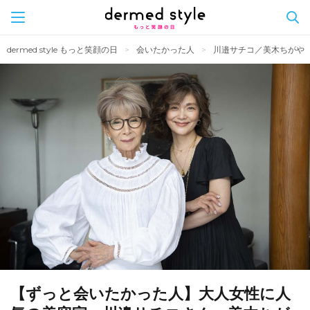
Skip
dermed style もっと笑顔の日
会いたかった人
川邉サチコ／美木ちがや
to
content
【ずっと会いたかった人】大人女性に人