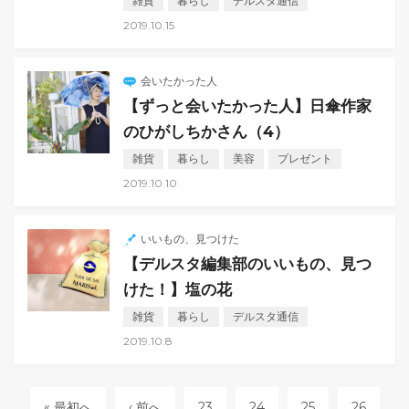
雑貨
暮らし
デルスタ通信
2019.10.15
会いたかった人
【ずっと会いたかった人】日傘作家
のひがしちかさん（4）
雑貨
暮らし
美容
プレゼント
2019.10.10
いいもの、見つけた
【デルスタ編集部のいいもの、見つ
けた！】塩の花
雑貨
暮らし
デルスタ通信
2019.10.8
« 最初へ
‹ 前へ
23
24
25
26