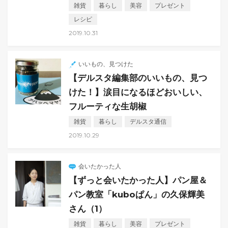
雑貨
暮らし
美容
プレゼント
レシピ
2019.10.31
いいもの、見つけた
【デルスタ編集部のいいもの、見つ
けた！】涙目になるほどおいしい、
フルーティな生胡椒
雑貨
暮らし
デルスタ通信
2019.10.29
会いたかった人
【ずっと会いたかった人】パン屋＆
パン教室「kuboぱん」の久保輝美
さん（1）
雑貨
暮らし
美容
プレゼント