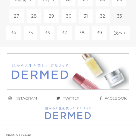
27
28
29
30
31
32
33
34
35
36
37
38
39
次へ ›
INSTAGRAM
TWITTER
FACEBOOK