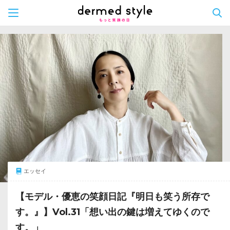
Skip
to
content
エッセイ
【モデル・優恵の笑顔日記『明日も笑う所存で
す。』】Vol.31「想い出の鍵は増えてゆくので
す。」