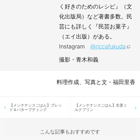
く好きのためのレシピ』（文
化出版局）など著書多数。民
芸にも詳しく『民芸お菓子』
（エイ出版）がある。
Instagram
@riccafukuda
撮影・青木和義
料理作成、写真と文・福田里香
投
【メンテナンスごはん】ブレッ
【メンテナンスごはん】生姜ミ
稿
ド＆バタープディング
ルクプリン
ナ
ビ
ゲ
こんな記事もおすすめです
ー