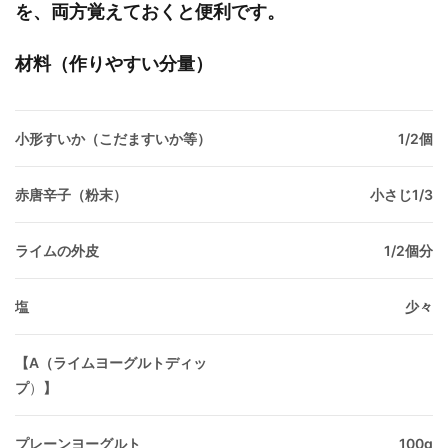
を、両方覚えておくと便利です。
材料（作りやすい分量）
小形すいか（こだますいか等）
1/2個
赤唐辛子（粉末）
小さじ1/3
ライムの外皮
1/2個分
塩
少々
【A
（
ライムヨーグルトディッ
プ
）
】
プレーンヨーグルト
100g