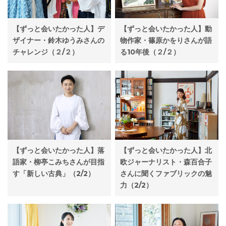
【ずっと会いたかった人】デ
【ずっと会いたかった人】動
ザイナー・鈴木ゆうみさんの
物作家・篠原かをりさんが語
チャレンジ（２/２）
る10年後（２/２）
【ずっと会いたかった人】落
【ずっと会いたかった人】北
語家・柳亭こみちさんが目指
欧ジャーナリスト・森百合子
す「新しい古典」（2/2）
さんに聞くファブリックの魅
力（2/2）