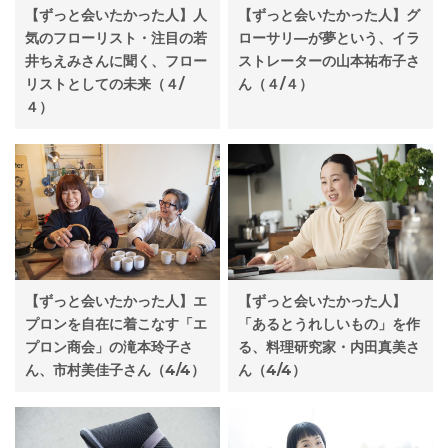
【ずっと会いたかった人】人
【ずっと会いたかった人】グ
気のフローリスト・注目の若
ローサリ―が夢という、イラ
井ちえみさんに聞く、フロー
ストレーターの山本祐布子さ
リストとしての未来（４/
ん（４/４）
４）
【ずっと会いたかった人】エ
【ずっと会いたかった人】
プロンを自在に着こなす「エ
「あるとうれしいもの」を作
プロン商会」の滝本玲子さ
る、料理研究家・内田真美さ
ん、市村美佳子さん（4/4）
ん（4/4）