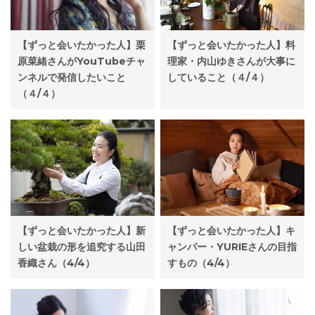
【ずっと会いたかった人】料
【ずっと会いたかった人】栗
理家・内山ゆきさんが大事に
原菜緒さんがYouTubeチャ
していること（４/４）
ンネルで発信したいこと
（４/４）
【ずっと会いたかった人】新
【ずっと会いたかった人】キ
しい盆栽の形を追究する山田
ャンパー・YURIEさんの目指
香織さん（4/4）
すもの（4/4）