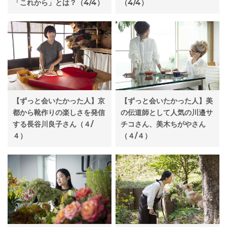
（4/4）
「これから」とは？（4/4）
【ずっと会いたかった人】京
【ずっと会いたかった人】美
都から靴作りの楽しさを発信
の伝道師として人気の川邉サ
する長谷川良子さん（４/
チコさん、美木ちがやさん
４）
（４/４）