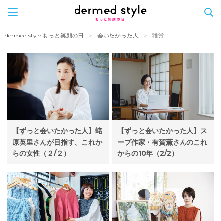
Skip
dermed style もっと笑顔の日
会いたかった人
雑貨
to
content
【ずっと会いたかった人】蛯
【ずっと会いたかった人】ス
原英里さんが目指す、これか
ープ作家・有賀薫さんのこれ
らの女性（２/２）
からの10年（2/2）