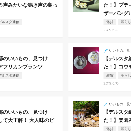
る声みたいな鳴き声の鳥っ
た！】プテ
ザーバング
デルスタ通信
雑貨
暮ら
2019.6.4
た
いいもの、見
部のいいもの、見つけ
【デルスタ
アフリカンプランツ
た！】コウ
デルスタ通信
雑貨
暮ら
2019.6.18
た
いいもの、見
部のいいもの、見つけ
【デルスタ
して大正解！ 大人味のピ
た！】楽園
。
雑貨
暮ら