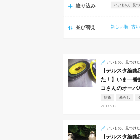
いいもの、見
絞り込み
新しい順
古
並び替え
いいもの、見つけ
【デルスタ編集
た！】いま一番
コさんのオーバ
雑貨
暮らし
2019.5.13
いいもの、見つけ
【デルスタ編集