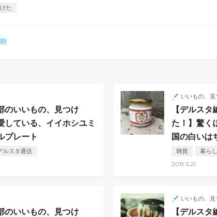
つけた
い順
た
いいもの、見
部のいいもの、見つけ
【デルスタ
愛している、イイホシユミ
た！】驚く
ルプレート
国の白いは
デルスタ通信
雑貨
暮ら
2019.5.21
た
いいもの、見
部のいいもの、見つけ
【デルスタ