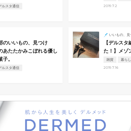
2019.7.2
デルスタ通信
た
いいもの、見
部のいいもの、見つけ
【デルスタ
のあたたかみこぼれる優し
た！】メゾ
菓子。
雑貨
暮ら
2019.7.16
デルスタ通信