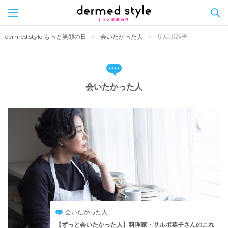
Skip
dermed style もっと笑顔の日
会いたかった人
サルボ恭子
to
content
会いたかった人
会いたかった人
【ずっと会いたかった人】料理家・サルボ恭子さんのこれ