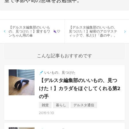
室で季節や旬の意味をお勉強中。
投
【デルスタ編集部のいいも
【デルスタ編集部のいいもの、
稿
の、見つけた！】愛するワ
♡
見つけた！】秘密のアロマステ
ンちゃん用の傘
ィックで、私だけ「森の中」。
ナ
ビ
ゲ
こんな記事もおすすめです
ー
シ
ョ
いいもの、見つけた
ン
【デルスタ編集部のいいもの、見つ
けた！】カラダをほぐしてくれる第2
の手
雑貨
暮らし
デルスタ通信
2019.9.10